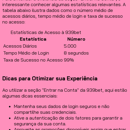
interessante conhecer algumas estatísticas relevantes. A
tabela abaixo ilustra dados como o número médio de
acessos diários, tempo médio de login e taxa de sucesso
no acesso:
Estatísticas de Acesso à 939bet
Estatística
Número
Acessos Diários
5.000
Tempo Médio de Login
8 segundos
Taxa de Sucesso no Acesso
99%
Dicas para Otimizar sua Experiência
Ao utilizar a seção "Entrar na Conta" da 939bet, aqui estão
algumas dicas essenciais:
Mantenha seus dados de login seguros e não
compartilhe suas credenciais.
Ative a autenticação de dois fatores para garantir a
segurança da sua conta.
Aproveite as promoções disponíveis assim que entrar