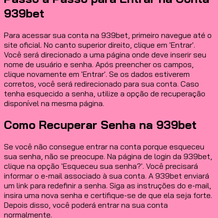
939bet
Para acessar sua conta na 939bet, primeiro navegue até o
site oficial. No canto superior direito, clique em 'Entrar'.
Você será direcionado a uma página onde deve inserir seu
nome de usuário e senha. Após preencher os campos,
clique novamente em 'Entrar'. Se os dados estiverem
corretos, você será redirecionado para sua conta. Caso
tenha esquecido a senha, utilize a opção de recuperação
disponível na mesma página.
Como Recuperar Senha na 939bet
Se você não consegue entrar na conta porque esqueceu
sua senha, não se preocupe. Na página de login da 939bet,
clique na opção 'Esqueceu sua senha?'. Você precisará
informar o e-mail associado à sua conta. A 939bet enviará
um link para redefinir a senha. Siga as instruções do e-mail,
insira uma nova senha e certifique-se de que ela seja forte.
Depois disso, você poderá entrar na sua conta
normalmente.