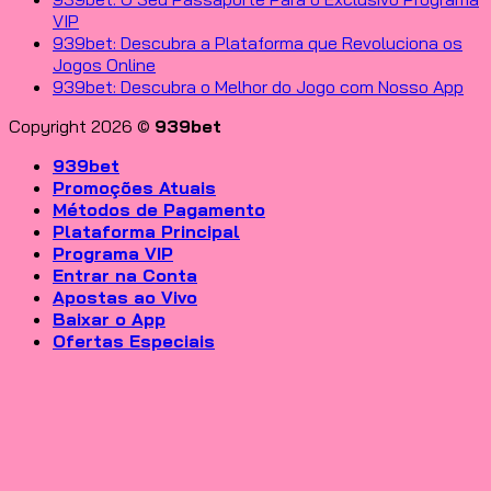
VIP
939bet: Descubra a Plataforma que Revoluciona os
Jogos Online
939bet: Descubra o Melhor do Jogo com Nosso App
Copyright 2026 ©
939bet
939bet
Promoções Atuais
Métodos de Pagamento
Plataforma Principal
Programa VIP
Entrar na Conta
Apostas ao Vivo
Baixar o App
Ofertas Especiais