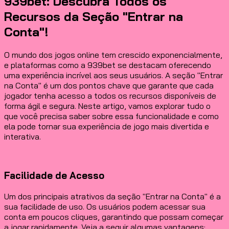
939bet: Descubra Todos os
Recursos da Seção "Entrar na
Conta"!
O mundo dos jogos online tem crescido exponencialmente,
e plataformas como a 939bet se destacam oferecendo
uma experiência incrível aos seus usuários. A seção "Entrar
na Conta" é um dos pontos chave que garante que cada
jogador tenha acesso a todos os recursos disponíveis de
forma ágil e segura. Neste artigo, vamos explorar tudo o
que você precisa saber sobre essa funcionalidade e como
ela pode tornar sua experiência de jogo mais divertida e
interativa.
Facilidade de Acesso
Um dos principais atrativos da seção "Entrar na Conta" é a
sua facilidade de uso. Os usuários podem acessar sua
conta em poucos cliques, garantindo que possam começar
a jogar rapidamente. Veja a seguir algumas vantagens: