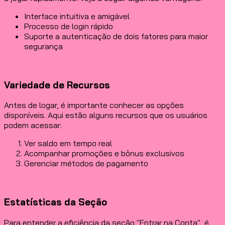
Interface intuitiva e amigável
Processo de login rápido
Suporte a autenticação de dois fatores para maior
segurança
Variedade de Recursos
Antes de logar, é importante conhecer as opções
disponíveis. Aqui estão alguns recursos que os usuários
podem acessar:
Ver saldo em tempo real
Acompanhar promoções e bônus exclusivos
Gerenciar métodos de pagamento
Estatísticas da Seção
Para entender a eficiência da seção "Entrar na Conta", é