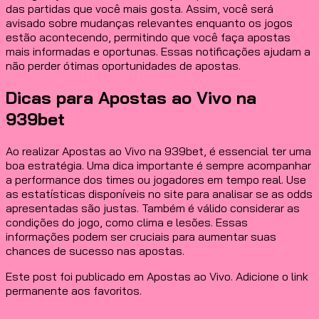
das partidas que você mais gosta. Assim, você será
avisado sobre mudanças relevantes enquanto os jogos
estão acontecendo, permitindo que você faça apostas
mais informadas e oportunas. Essas notificações ajudam a
não perder ótimas oportunidades de apostas.
Dicas para Apostas ao Vivo na
939bet
Ao realizar Apostas ao Vivo na 939bet, é essencial ter uma
boa estratégia. Uma dica importante é sempre acompanhar
a performance dos times ou jogadores em tempo real. Use
as estatísticas disponíveis no site para analisar se as odds
apresentadas são justas. Também é válido considerar as
condições do jogo, como clima e lesões. Essas
informações podem ser cruciais para aumentar suas
chances de sucesso nas apostas.
Este post foi publicado em Apostas ao Vivo. Adicione o link
permanente aos favoritos.