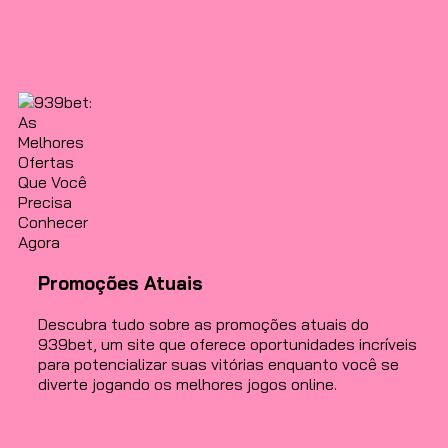
Promoções Atuais
Descubra tudo sobre as promoções atuais do
939bet, um site que oferece oportunidades incríveis
para potencializar suas vitórias enquanto você se
diverte jogando os melhores jogos online.