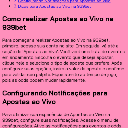
Configurando Notificações para Apostas ao Vivo
Dicas para Apostas ao Vivo na 939bet
Como realizar Apostas ao Vivo na
939bet
Para começar a realizar Apostas ao Vivo na 939bet,
primeiro, acesse sua conta no site. Em seguida, vá até a
seção de 'Apostas ao Vivo'. Você verá uma lista de eventos
em andamento. Escolha o evento que deseja apostar,
clique nele e selecione o tipo de aposta que prefere. Após
configurar suas opções, insira o valor da aposta e confirme
para validar seu palpite. Fique atento ao tempo de jogo,
pois as odds podem mudar rapidamente.
Configurando Notificações para
Apostas ao Vivo
Para otimizar sua experiência de Apostas ao Vivo na
939bet, configure suas notificações. Acesse o menu de
configurações. Ative as notificações para eventos e odds