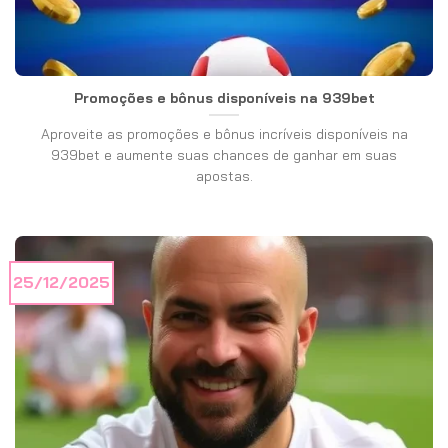
Promoções e bônus disponíveis na 939bet
Aproveite as promoções e bônus incríveis disponíveis na
939bet e aumente suas chances de ganhar em suas
apostas.
25/12/2025