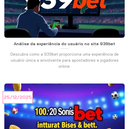
Análise da experiência do usuário no site 939bet
Descubra como a 939bet proporciona uma experiência de
usuário única e envolvente para apostadores e jogadores
online.
25/12/2025